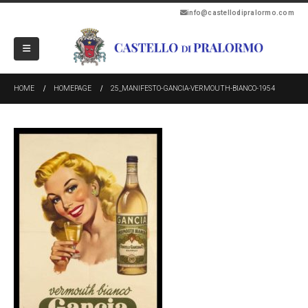
info@castellodipralormo.com
HOME
HOMEPAGE
25_MANIFESTO-GANCIA-VERMOUTH-BIANCO-1954