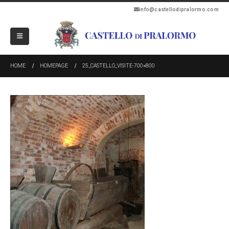
info@castellodipralormo.com
HOME
HOMEPAGE
25_CASTELLO_VISITE-700×800