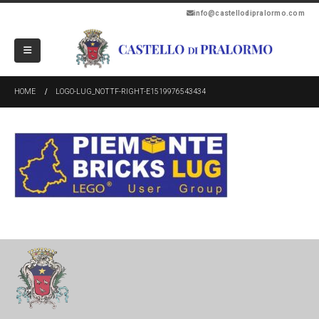
info@castellodipralormo.com
HOME
LOGO-LUG_NOTTF-RIGHT-E1519976543434