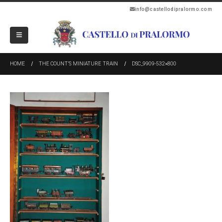
info@castellodipralormo.com
HOME
THE COUNT’S MINIATURE TRAIN
DSC_9909-532×800