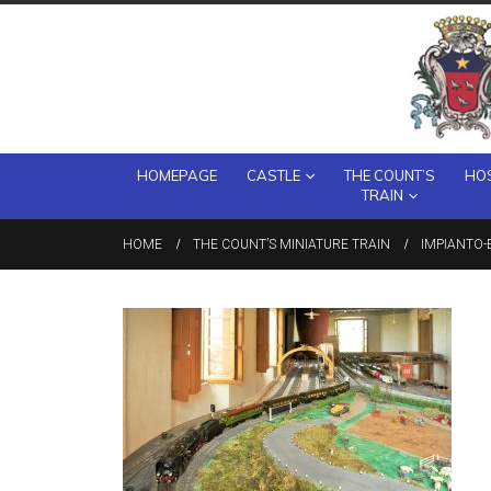
HOMEPAGE
CASTLE
THE COUNT’S
HOS
TRAIN
HOME
THE COUNT’S MINIATURE TRAIN
IMPIANTO-