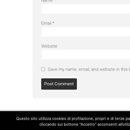
Name
*
Email
*
Website
Save my name, email, and website in this 
Questo sito utilizza cookies di profilazione, propri e di terze 
cliccando sul bottone “Accetto” acconsenti all’util