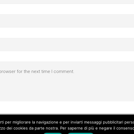
browser for the next time I comment.
parti per migliorare la navigazione e per inviarti messaggi pubblicitari p
izzo dei cookies da parte nostra. Per saperne di più e negare il consenso a