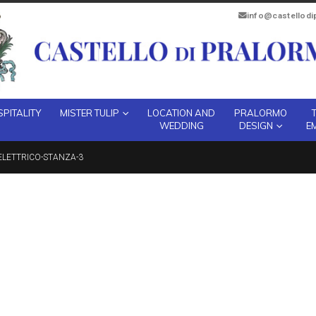
info@castellod
PITALITY
MISTER TULIP
LOCATION AND
PRALORMO
WEDDING
DESIGN
E
ELETTRICO-STANZA-3