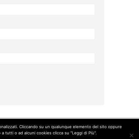
ersonalizzati. Cliccando su un qualunque elemento del sito oppure
Cookie Policy
-
Privacy Policy
 tutti o ad alcuni cookies clicca su "Leggi di Più".
© Copyright 2017. All Rights Reserved.